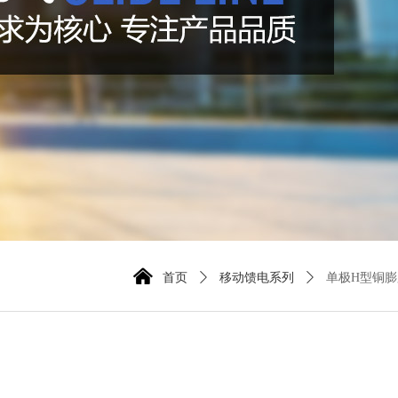
낀
首页
ꄲ
移动馈电系列
ꄲ
单极H型铜