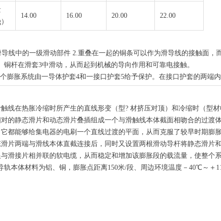
量
14.00
16.00
20.00
22.00
g）
导线中的一级滑动部件 2.重叠在一起的铜条可以作为滑导线的接触面，
杆在滑套3中滑动，从而起到机械的导向作用和可靠电接触。
每个膨胀系统由一导体护套4和一接口护套5给予保护。在接口护套的两端
线在热胀冷缩时所产生的直线形变（型? 材挤压对顶）和冷缩时（型材
相对的静态滑片和动态滑片叠插组成一个与滑触线本体截面相吻合的过渡
，它都能够给集电器的电刷一个直线过渡的平面，从而克服了较早时期膨
态滑片两端与滑线本体直截连接后，同时又设置两根滑动导杆将静态滑片
与滑接片相并联的软电缆，从而稳定和增加该膨胀段的载流量，使整个系
线导轨本体材料为铝、铜，膨胀点距离150米/段、周边环境温度－40℃～＋