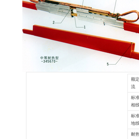
额
流
标
相
标
地
耐