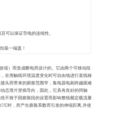
而且可以保证导电的连续性。
内扣装一端盖！
收缩）而造成断电而设计的。它由两个可移动段
体，在滑触线环境温度变化时可自由地进行直线移
胀接头而带来的膨胀范围窄，集电器电刷跨越困难
和动态滑片穿插导向，因此，它具有良好的同轴
统不致于因膨胀段的设置而影响整线额定载流量 .
115℃时，所产生膨胀系数而引发的伸缩距离,并使