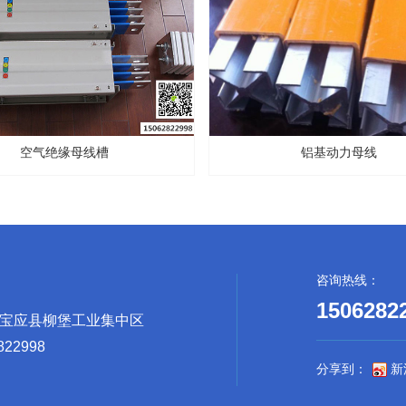
空气绝缘母线槽
铝基动力母线
咨询热线：
1506282
宝应县柳堡工业集中区
22998
分享到：
新