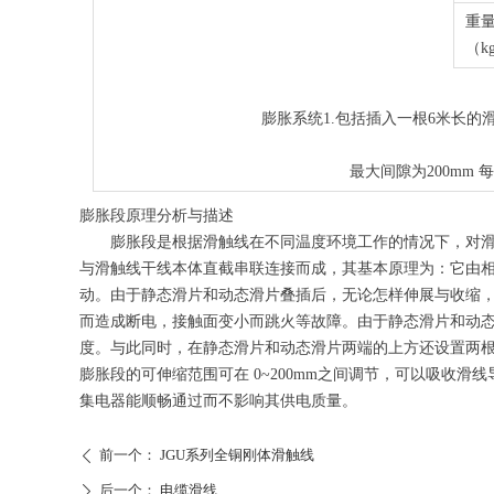
重
（k
膨胀系统1.包括插入一根6米长的滑
铜
最大间隙为200mm 
膨胀段原理分析与描述
膨胀段是根据滑触线在不同温度环境工作的情况下，对滑触
与滑触线干线本体直截串联连接而成，其基本原理为：它由
动。由于静态滑片和动态滑片叠插后，无论怎样伸展与收缩
而造成断电，接触面变小而跳火等故障。由于静态滑片和动
度。与此同时，在静态滑片和动态滑片两端的上方还设置两根
膨胀段的可伸缩范围可在 0~200mm之间调节，可以吸收滑
集电器能顺畅通过而不影响其供电质量。
前一个：
JGU系列全铜刚体滑触线
ꄴ
后一个：
电缆滑线
ꄲ