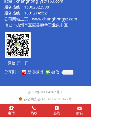
邮箱：changhong_yz@163.com
服务热线：15062822998
服务热线：18012145521
公司网站主页：www.changhongyz.com
地址：扬州市宝应县柳堡工业集中区
微信 扫一扫
分享到：
新浪微博
微信
0
苏ICP备18064107号-1
苏公网安备32102302010479号
本网站由阿里云提供云计算及安全服务
뀰
끅
끐
낂
电话
热线
热线
邮箱
本网站支持
IPv6